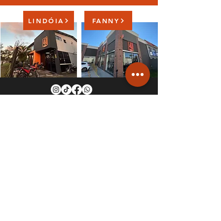
LINDÓIA
FANNY
VISITE NOSSAS ACADEMIAS
Av. P
res. Wenceslau Braz, 1229 | Lindóia
Rua Maestro Francisco Antonello, 1810 | Fanny
Curitiba/PR
Telefone: (41) 99215-4141