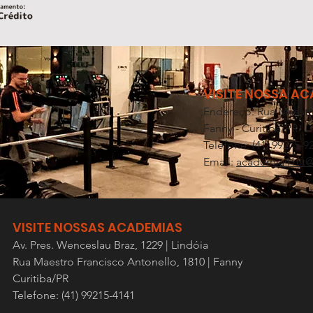
VISITE NOSSA A
Endereço: Rua Maestr
Fanny - Curitiba/PR
Telefone: (41) 99275-9
Email:
academia41fit
VISITE NOSSAS ACADEMIAS
Av. P
res. Wenceslau Braz, 1229 | Lindóia
Rua Maestro Francisco Antonello, 1810 | Fanny
Curitiba/PR
Telefone: (41) 99215-4141